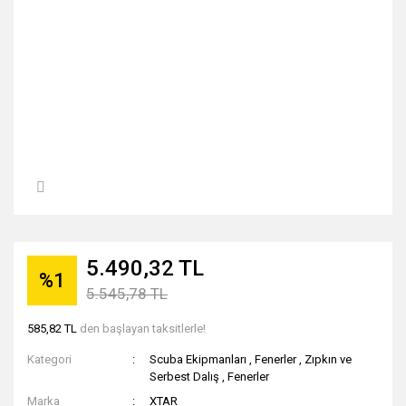
5.490,32 TL
%1
5.545,78 TL
585,82 TL
den başlayan taksitlerle!
Kategori
Scuba Ekipmanları
,
Fenerler
,
Zıpkın ve
Serbest Dalış
,
Fenerler
Marka
XTAR