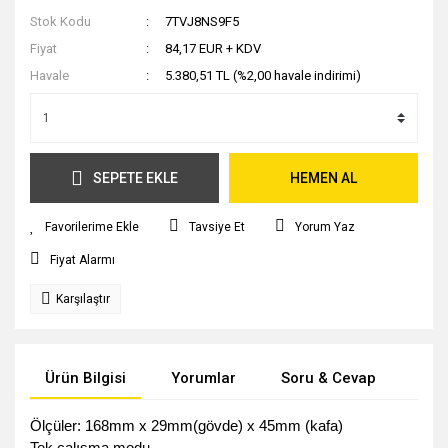
Stok Kodu
7TVJ8NS9F5
Fiyat
84,17 EUR + KDV
Havale
5.380,51 TL (%2,00 havale indirimi)
SEPETE EKLE
HEMEN AL
Tavsiye Et
Yorum Yaz
Fiyat Alarmı
Karşılaştır
Ürün Bilgisi
Yorumlar
Soru & Cevap
Tak
Ölçüler: 168mm x 29mm(gövde) x 45mm (kafa)
Tek çalışma modu