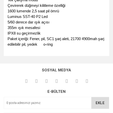
Çevirerek düğmeyi kilitleme özelliği
1600 lumende 2,5 saat pil ömrü
Luminus SST-40 P2 Led
5/60 derece dar ışık açısı
355m ışık mesafesi
IPX8 su geçirmezlik
Paket içeriği: Fener, pil, SC1 şarj aleti, 21700 4900mah şarj
edilebilir pil, yedek o-ring
Bu ürünün fiyat bilgisi, resim, ürün açıklamalarında ve diğer
konularda yetersiz gördüğünüz noktaları öneri formunu
Bu ürüne ilk yorumu siz yapın!
Ürün hakkında henüz soru sorulmamış.
Sitemize ilk yorumu siz yapın!
kullanarak tarafımıza iletebilirsiniz.
SOSYAL MEDYA
Görüş ve önerileriniz için teşekkür ederiz.
Yorum Yaz
Soru Sor
Deneyimini Paylaş
Ürün resmi kalitesiz, bozuk veya görüntülenemiyor.
E-BÜLTEN
Ürün açıklamasında eksik bilgiler bulunuyor.
Ürün bilgilerinde hatalar bulunuyor.
EKLE
Ürün fiyatı diğer sitelerden daha pahalı.