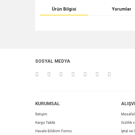
Ürün Bilgisi
Yorumlar
Bu ürünün fiyat bilgisi, resim, ürün açıklamalarında v
Görüş ve önerileriniz için teşekkür ederiz.
Ürün resmi kalitesiz, bozuk veya görüntülenemiyo
SOSYAL MEDYA
Ürün açıklamasında eksik bilgiler bulunuyor.
Ürün bilgilerinde hatalar bulunuyor.
Ürün fiyatı diğer sitelerden daha pahalı.
Bu ürüne benzer farklı alternatifler olmalı.
KURUMSAL
ALIŞV
İletişim
Mesafel
Kargo Takibi
Gizlilik 
Havale Bildirim Formu
İptal ve 