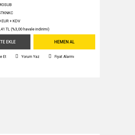
MOSUB
STKNKC
9 EUR + KDV
,41 TL (%3,00 havale indirimi)
TE EKLE
HEMEN AL
e Et
Yorum Yaz
Fiyat Alarmı