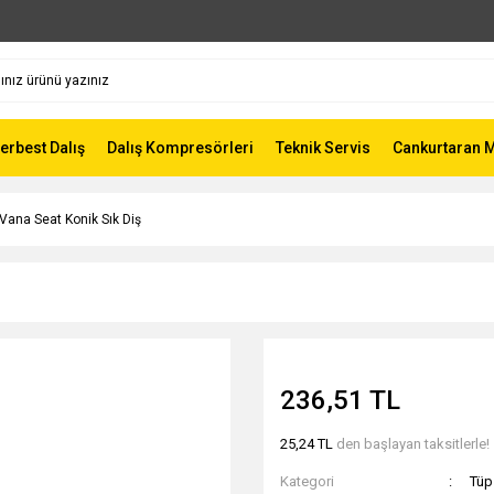
Serbest Dalış
Dalış Kompresörleri
Teknik Servis
Cankurtaran 
Vana Seat Konik Sık Diş
236,51 TL
25,24 TL
den başlayan taksitlerle!
Kategori
Tüp