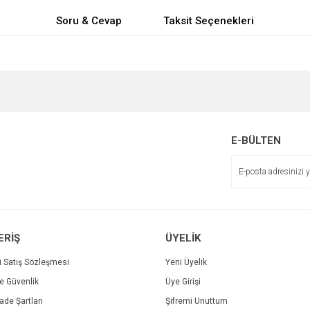
Soru & Cevap
Taksit Seçenekleri
e diğer konularda yetersiz gördüğünüz noktaları öneri formunu kullanarak tarafımı
Bu ürüne ilk yorumu siz yapın!
Ürün hakkında henüz soru sorulmamış.
Sitemize ilk yorumu siz yapın!
r.
Yorum Yaz
Soru Sor
E-BÜLTEN
Deneyimini Paylaş
ERİŞ
ÜYELİK
i Satış Sözleşmesi
Yeni Üyelik
ve Güvenlik
Üye Girişi
Gönder
İade Şartları
Şifremi Unuttum