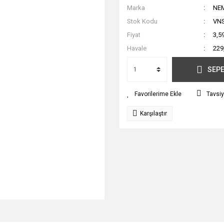
Marka
NE
Stok Kodu
VN
Fiyat
3,5
Havale
229
SEPE
Tavsiy
Karşılaştır