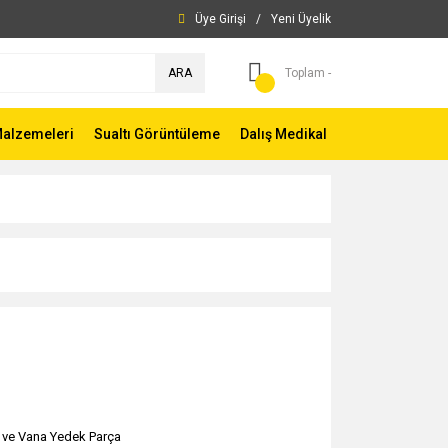
Üye Girişi
/
Yeni Üyelik
ARA
Toplam -
Malzemeleri
Sualtı Görüntüleme
Dalış Medikal
 ve Vana Yedek Parça