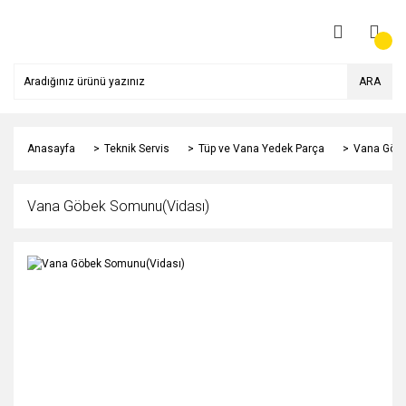
ARA
Anasayfa
Teknik Servis
Tüp ve Vana Yedek Parça
Vana Göbe
Vana Göbek Somunu(Vidası)