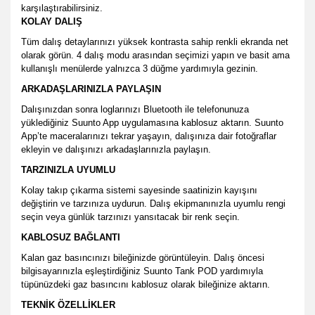
karşılaştırabilirsiniz.
KOLAY DALIŞ
Tüm dalış detaylarınızı yüksek kontrasta sahip renkli ekranda net
olarak görün. 4 dalış modu arasından seçimizi yapın ve basit ama
kullanışlı menülerde yalnızca 3 düğme yardımıyla gezinin.
ARKADAŞLARINIZLA PAYLAŞIN
Dalışınızdan sonra loglarınızı Bluetooth ile telefonunuza
yüklediğiniz Suunto App uygulamasına kablosuz aktarın. Suunto
App’te maceralarınızı tekrar yaşayın, dalışınıza dair fotoğraflar
ekleyin ve dalışınızı arkadaşlarınızla paylaşın.
TARZINIZLA UYUMLU
Kolay takıp çıkarma sistemi sayesinde saatinizin kayışını
değiştirin ve tarzınıza uydurun. Dalış ekipmanınızla uyumlu rengi
seçin veya günlük tarzınızı yansıtacak bir renk seçin.
KABLOSUZ BAĞLANTI
Kalan gaz basıncınızı bileğinizde görüntüleyin. Dalış öncesi
bilgisayarınızla eşleştirdiğiniz Suunto Tank POD yardımıyla
tüpünüzdeki gaz basıncını kablosuz olarak bileğinize aktarın.
TEKNİK ÖZELLİKLER