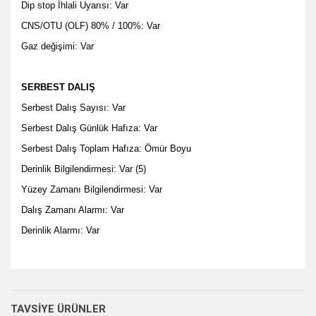
Dip stop İhlali Uyarısı: Var
CNS/OTU (OLF) 80% / 100%: Var
Gaz değişimi: Var
SERBEST DALIŞ
Serbest Dalış Sayısı: Var
Serbest Dalış Günlük Hafıza: Var
Serbest Dalış Toplam Hafıza: Ömür Boyu
Derinlik Bilgilendirmesi: Var (5)
Yüzey Zamanı Bilgilendirmesi: Var
Dalış Zamanı Alarmı: Var
Derinlik Alarmı: Var
Bu ürünün fiyat bilgisi, resim, ürün açıklamalarında ve diğer
konularda yetersiz gördüğünüz noktaları öneri formunu
Bu ürüne ilk yorumu siz yapın!
Ürün hakkında henüz soru sorulmamış.
Sitemize ilk yorumu siz yapın!
kullanarak tarafımıza iletebilirsiniz.
TAVSİYE ÜRÜNLER
Görüş ve önerileriniz için teşekkür ederiz.