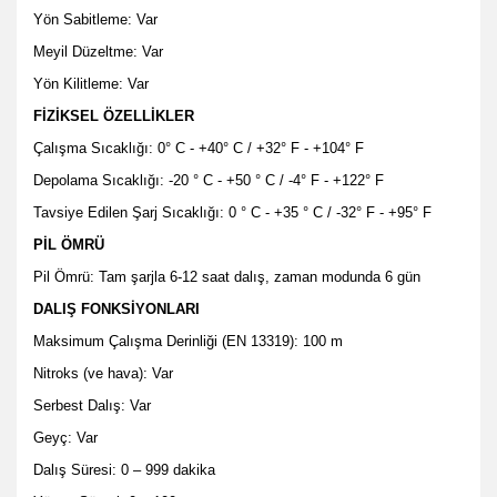
Yön Sabitleme: Var
Meyil Düzeltme: Var
Yön Kilitleme: Var
FİZİKSEL ÖZELLİKLER
Çalışma Sıcaklığı: 0° C - +40° C / +32° F - +104° F
Depolama Sıcaklığı: -20 ° C - +50 ° C / -4° F - +122° F
Tavsiye Edilen Şarj Sıcaklığı: 0 ° C - +35 ° C / -32° F - +95° F
PİL ÖMRÜ
Pil Ömrü: Tam şarjla 6-12 saat dalış, zaman modunda 6 gün
DALIŞ FONKSİYONLARI
Maksimum Çalışma Derinliği (EN 13319): 100 m
Nitroks (ve hava): Var
Serbest Dalış: Var
Geyç: Var
Dalış Süresi: 0 – 999 dakika