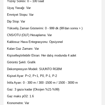
Yüzey Süresi: 0 – 100 saat
Uçuş Yasağı: Var
Emniyet Stopu: Var
Dip Stop: Var
Yükseliş Zaman Gösterimi: 0 - 999 dk (99’dan sonra > )
CNS/OTU (OLF) Hesaplama: Var
Kablosuz Hava Entegrasyonu: Opsiyonel
Kalan Gaz Zamanı: Var
Kişiselleştirilebilir Ekran: Her dalış modunda 4 adet
Görüntü Şekli: Grafik
Dekompresyon Modeli: SUUNTO RGBM
Kişisel Ayar: P+2, P+1, P0, P-1, P-2
İrtifa Ayarı: 0 - 300 m / 300 -1500 m / 1500 - 3000 m
Gaz: 3 gaza kadar (Oksijen %21-%99)
Gaz maks pO2: 1.6
Kronometre: Var