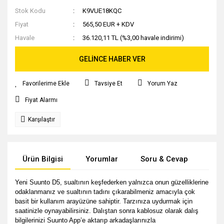
Stok Kodu
K9VUE18KQC
Fiyat
565,50 EUR + KDV
Havale
36.120,11 TL (%3,00 havale indirimi)
GELİNCE HABER VER
Tavsiye Et
Yorum Yaz
Fiyat Alarmı
Karşılaştır
Ürün Bilgisi
Yorumlar
Soru & Cevap
Tak
Yeni Suunto D5, sualtının keşfederken yalnızca onun güzelliklerine
odaklanmanız ve sualtının tadını çıkarabilmeniz amacıyla çok
basit bir kullanım arayüzüne sahiptir. Tarzınıza uydurmak için
saatinizle oynayabilirsiniz. Dalıştan sonra kablosuz olarak dalış
bilgilerinizi Suunto App’e aktarıp arkadaşlarınızla