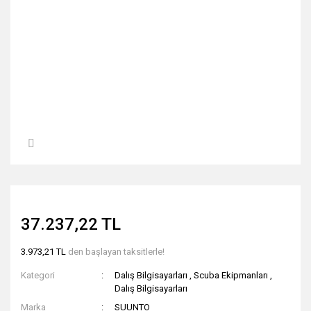
37.237,22 TL
3.973,21 TL
den başlayan taksitlerle!
Kategori
Dalış Bilgisayarları
,
Scuba Ekipmanları
,
Dalış Bilgisayarları
Marka
SUUNTO