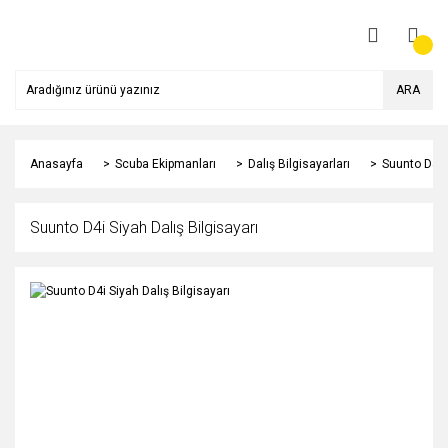
ARA
Anasayfa
Scuba Ekipmanları
Dalış Bilgisayarları
Suunto D4i S
Suunto D4i Siyah Dalış Bilgisayarı