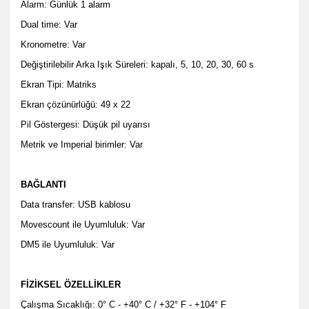
Alarm: Günlük 1 alarm
Dual time: Var
Kronometre: Var
Değiştirilebilir Arka Işık Süreleri: kapalı, 5, 10, 20, 30, 60 s
Ekran Tipi: Matriks
Ekran çözünürlüğü: 49 x 22
Pil Göstergesi: Düşük pil uyarısı
Metrik ve Imperial birimler: Var
BAĞLANTI
Data transfer: USB kablosu
Movescount ile Uyumluluk: Var
DM5 ile Uyumluluk: Var
FİZİKSEL ÖZELLİKLER
Çalışma Sıcaklığı: 0° C - +40° C / +32° F - +104° F