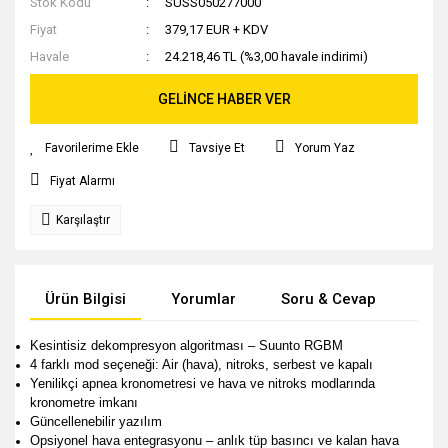
Stok Kodu
SUSS050277000
Fiyat
379,17 EUR + KDV
Havale
24.218,46 TL (%3,00 havale indirimi)
GELİNCE HABER VER
Tavsiye Et
Yorum Yaz
Fiyat Alarmı
Karşılaştır
Ürün Bilgisi
Yorumlar
Soru & Cevap
Tak
Kesintisiz dekompresyon algoritması – Suunto RGBM
4 farklı mod seçeneği: Air (hava), nitroks, serbest ve kapalı
Yenilikçi apnea kronometresi ve hava ve nitroks modlarında
kronometre imkanı
Güncellenebilir yazılım
Opsiyonel hava entegrasyonu – anlık tüp basıncı ve kalan hava