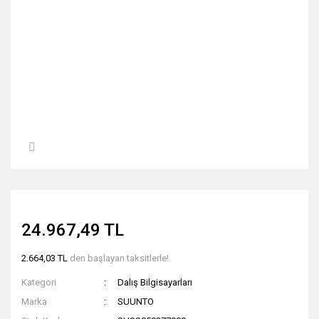
24.967,49 TL
2.664,03 TL
den başlayan taksitlerle!
Kategori
Dalış Bilgisayarları
Marka
SUUNTO