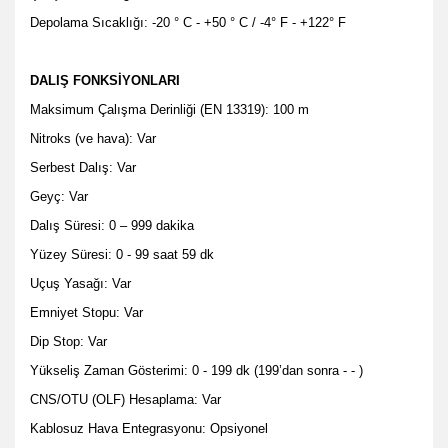
Depolama Sıcaklığı: -20 ° C - +50 ° C / -4° F - +122° F
DALIŞ FONKSİYONLARI
Maksimum Çalışma Derinliği (EN 13319): 100 m
Nitroks (ve hava): Var
Serbest Dalış: Var
Geyç: Var
Dalış Süresi: 0 – 999 dakika
Yüzey Süresi: 0 - 99 saat 59 dk
Uçuş Yasağı: Var
Emniyet Stopu: Var
Dip Stop: Var
Yükseliş Zaman Gösterimi: 0 - 199 dk (199’dan sonra - - )
CNS/OTU (OLF) Hesaplama: Var
Kablosuz Hava Entegrasyonu: Opsiyonel