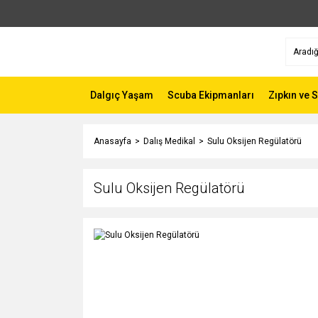
Dalgıç Yaşam
Scuba Ekipmanları
Zıpkın ve 
Anasayfa
Dalış Medikal
Sulu Oksijen Regülatörü
Sulu Oksijen Regülatörü