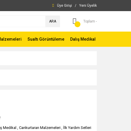
Üye Girişi
/
Yeni Üyelik
ARA
Toplam -
Malzemeleri
Sualtı Görüntüleme
Dalış Medikal
!
ış Medikal
,
Cankurtaran Malzemeleri
,
İlk Yardım Setleri