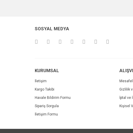
Bu ürünün fiyat bilgisi, resim, ürün açıklamalarında v
Görüş ve önerileriniz için teşekkür ederiz.
Ürün resmi kalitesiz, bozuk veya görüntülenemiyo
SOSYAL MEDYA
Ürün açıklamasında eksik bilgiler bulunuyor.
Ürün bilgilerinde hatalar bulunuyor.
Ürün fiyatı diğer sitelerden daha pahalı.
Bu ürüne benzer farklı alternatifler olmalı.
KURUMSAL
ALIŞV
İletişim
Mesafel
Kargo Takibi
Gizlilik 
Havale Bildirim Formu
İptal ve 
Sipariş Sorgula
Kişisel V
İletişim Formu