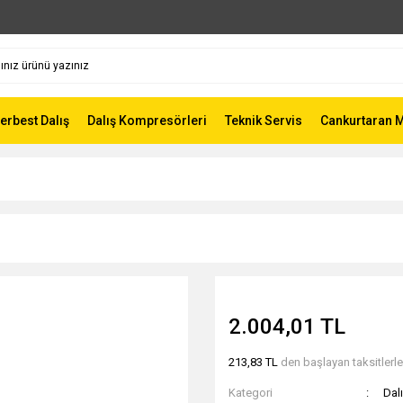
Serbest Dalış
Dalış Kompresörleri
Teknik Servis
Cankurtaran 
2.004,01 TL
213,83 TL
den başlayan taksitlerle
Kategori
Dal