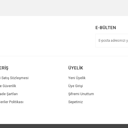
e diğer konularda yetersiz gördüğünüz noktaları öneri formunu kullanarak tarafımı
Bu ürüne ilk yorumu siz yapın!
Ürün hakkında henüz soru sorulmamış.
Sitemize ilk yorumu siz yapın!
r.
Yorum Yaz
Soru Sor
E-BÜLTEN
Deneyimini Paylaş
ERİŞ
ÜYELİK
i Satış Sözleşmesi
Yeni Üyelik
ve Güvenlik
Üye Girişi
Gönder
İade Şartları
Şifremi Unuttum
eriler Politikası
Sepetiniz