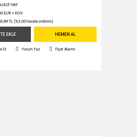
9JXCF1WF
40 EUR + KDV
43,89 TL (%3,00 havale indirimi)
TE EKLE
HEMEN AL
e Et
Yorum Yaz
Fiyat Alarmı