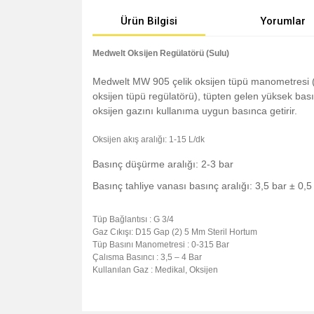
Ürün Bilgisi
Yorumlar
Medwelt Oksijen Regülatörü (Sulu)
Medwelt MW 905 çelik oksijen tüpü manometresi (
oksijen tüpü regülatörü), tüpten gelen yüksek bası
oksijen gazını kullanıma uygun basınca getirir.
Oksijen akış aralığı: 1-15 L/dk
Basınç düşürme aralığı: 2-3 bar
Basınç tahliye vanası basınç aralığı: 3,5 bar ± 0,5
Tüp Bağlantısı : G 3/4
Gaz Cıkışı: D15 Gap (2) 5 Mm Steril Hortum
Tüp Basını Manometresi : 0-315 Bar
Çalısma Basıncı : 3,5 – 4 Bar
Kullanılan Gaz : Medikal, Oksijen