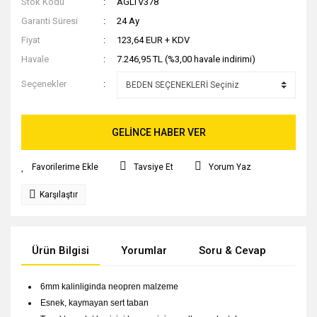
Stok Kodu
AGLTV378
Garanti Süresi
24 Ay
Fiyat
123,64 EUR + KDV
Havale
7.246,95 TL (%3,00 havale indirimi)
Seçenekler
GELİNCE HABER VER
Tavsiye Et
Yorum Yaz
Karşılaştır
Ürün Bilgisi
Yorumlar
Soru & Cevap
Tak
6mm kalinliginda neopren malzeme
Esnek, kaymayan sert taban