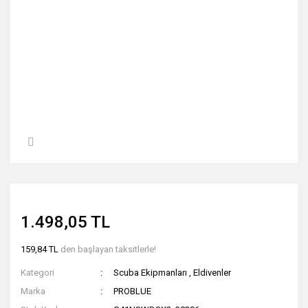
1.498,05 TL
159,84 TL
den başlayan taksitlerle!
Kategori
Scuba Ekipmanları
,
Eldivenler
Marka
PROBLUE