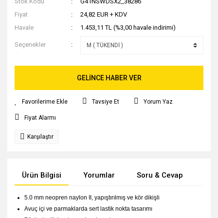
Stok Kodu
G41NSWDSX2_38286
Fiyat
24,82 EUR + KDV
Havale
1.453,11 TL (%3,00 havale indirimi)
Seçenekler
GELİNCE HABER VER
Tavsiye Et
Yorum Yaz
Fiyat Alarmı
Karşılaştır
Ürün Bilgisi
Yorumlar
Soru & Cevap
Tak
5.0 mm neopren naylon II, yapıştırılmış ve kör dikişli
Avuç içi ve parmaklarda sert lastik nokta tasarımı