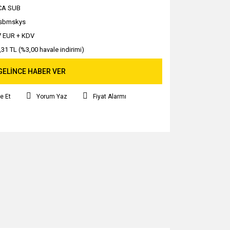
CA SUB
sbmskys
7 EUR + KDV
,31 TL (%3,00 havale indirimi)
GELİNCE HABER VER
e Et
Yorum Yaz
Fiyat Alarmı