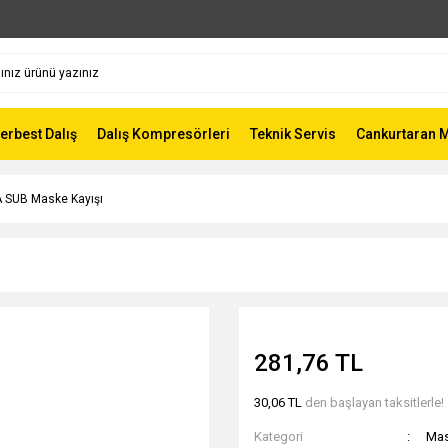
Serbest Dalış
Dalış Kompresörleri
Teknik Servis
Cankurtaran 
 SUB Maske Kayışı
281,76 TL
30,06 TL
den başlayan taksitlerle!
Kategori
Mas