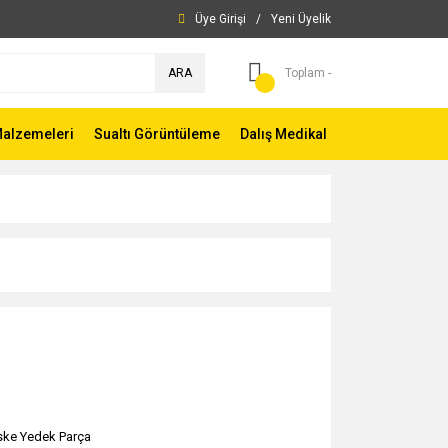
Üye Girişi
/
Yeni Üyelik
ARA
Toplam -
Malzemeleri
Sualtı Görüntüleme
Dalış Medikal
ke Yedek Parça