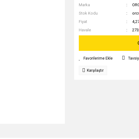
Marka
OR
Stok Kodu
orc
Fiyat
4,2
Havale
273
Tavsiy
Karşılaştır