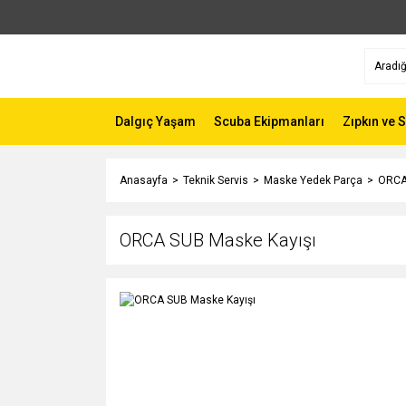
Dalgıç Yaşam
Scuba Ekipmanları
Zıpkın ve 
Anasayfa
Teknik Servis
Maske Yedek Parça
ORCA
ORCA SUB Maske Kayışı