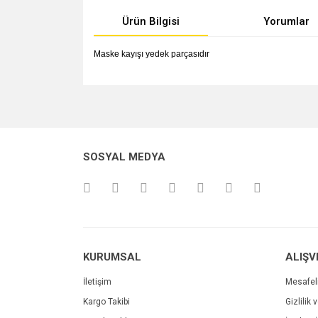
Ürün Bilgisi
Yorumlar
Maske kayışı yedek parçasıdır
Bu ürünün fiyat bilgisi, resim, ürün açıklamalarında v
Görüş ve önerileriniz için teşekkür ederiz.
Ürün resmi kalitesiz, bozuk veya görüntülenemiyo
SOSYAL MEDYA
Ürün açıklamasında eksik bilgiler bulunuyor.
Ürün bilgilerinde hatalar bulunuyor.
Ürün fiyatı diğer sitelerden daha pahalı.
Bu ürüne benzer farklı alternatifler olmalı.
KURUMSAL
ALIŞV
İletişim
Mesafel
Kargo Takibi
Gizlilik 