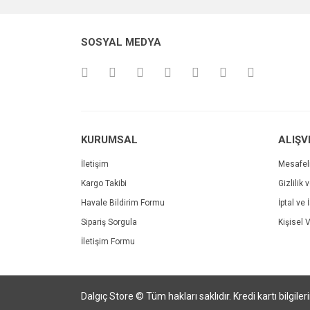
Ürün resmi kalitesiz, bozuk veya görüntülenemiyo
SOSYAL MEDYA
Ürün açıklamasında eksik bilgiler bulunuyor.
Ürün bilgilerinde hatalar bulunuyor.
Ürün fiyatı diğer sitelerden daha pahalı.
Bu ürüne benzer farklı alternatifler olmalı.
KURUMSAL
ALIŞV
İletişim
Mesafel
Kargo Takibi
Gizlilik 
Havale Bildirim Formu
İptal ve 
Sipariş Sorgula
Kişisel V
İletişim Formu
Dalgıç Store © Tüm hakları saklıdır. Kredi kartı bilgile