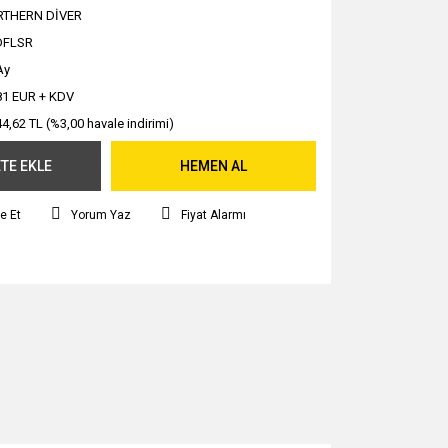
RTHERN DİVER
DFLSR
Ay
81 EUR + KDV
44,62 TL (%3,00 havale indirimi)
TE EKLE
HEMEN AL
e Et
Yorum Yaz
Fiyat Alarmı