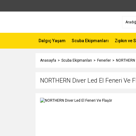
Dalgıç Yaşam
Scuba Ekipmanları
Zıpkın ve 
Anasayfa
Scuba Ekipmanları
Fenerler
NORTHERN Di
NORTHERN Diver Led El Feneri Ve F