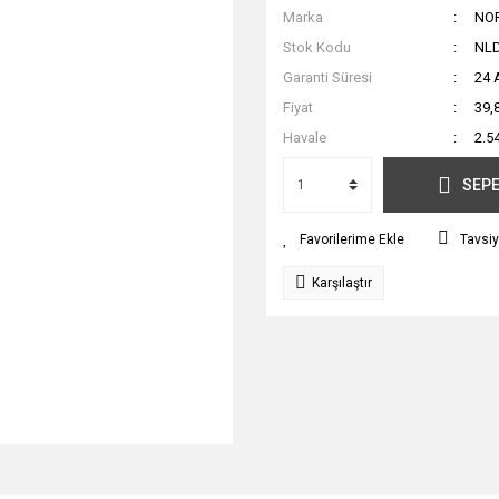
Marka
NO
Stok Kodu
NL
Garanti Süresi
24 
Fiyat
39,
Havale
2.5
SEPE
Tavsiy
Karşılaştır