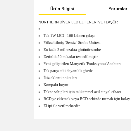
Ürün Bilgisi
Yorumlar
NORTHERN DİVER LED EL FENERİ VE FLAŞÖR
Tek 1W LED - 160 Lümen çıkışı
Yükseltilmiş "Sessiz" Strobe Ünitesi
En fazla 2 mil uzakta görünür strobe
Derinlik 50 m kadar test edilmiştir
Yeni geliştirilen Manyetik 'Fonksiyonu' Anahtarı
Tek parça etki dayanıklı gövde
İkiz eklenti noktaları
Kompakt boyut
Tekne sahipleri için mükemmel acil sinyal cihazı
BCD ye eklemek veya BCD cebinde tutmak için kolay 
El ipi ile verilmektedir.
Bu ürünün fiyat bilgisi, resim, ürün açıklamalarında v
Görüş ve önerileriniz için teşekkür ederiz.