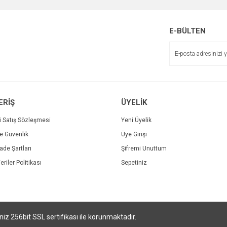
Sitemize ilk yorumu siz yapın!
r.
Yorum Yaz
Soru Sor
E-BÜLTEN
Deneyimini Paylaş
ERİŞ
ÜYELİK
i Satış Sözleşmesi
Yeni Üyelik
ve Güvenlik
Üye Girişi
Gönder
İade Şartları
Şifremi Unuttum
eriler Politikası
Sepetiniz
riniz 256bit SSL sertifikası ile korunmaktadır.