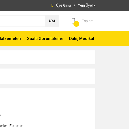
Üye Girişi
/
Yeni Üyelik
ARA
Toplam -
Malzemeleri
Sualtı Görüntüleme
Dalış Medikal
!
erler
,
Fenerler