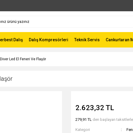
Serbest Dalış
Dalış Kompresörleri
Teknik Servis
Cankurtaran 
ver Led El Feneri Ve Flaşör
laşör
2.623,32 TL
279,91 TL
den başlayan taksitlerle
Kategori
Fen