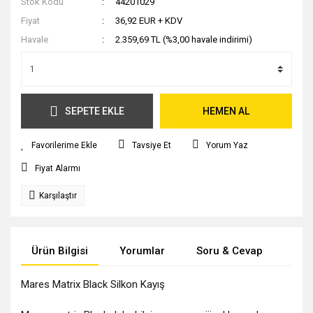
Stok Kodu
44201029
Fiyat
36,92 EUR + KDV
Havale
2.359,69 TL (%3,00 havale indirimi)
SEPETE EKLE
HEMEN AL
Tavsiye Et
Yorum Yaz
Fiyat Alarmı
Karşılaştır
Ürün Bilgisi
Yorumlar
Soru & Cevap
Tak
Mares Matrix Black Silkon Kayış