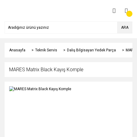
ARA
Anasayfa
Teknik Servis
Dalış Bilgisayarı Yedek Parça
MARES 
MARES Matrix Black Kayış Komple