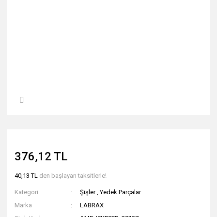
376,12 TL
40,13 TL
den başlayan taksitlerle!
Kategori
Şişler
,
Yedek Parçalar
Marka
LABRAX