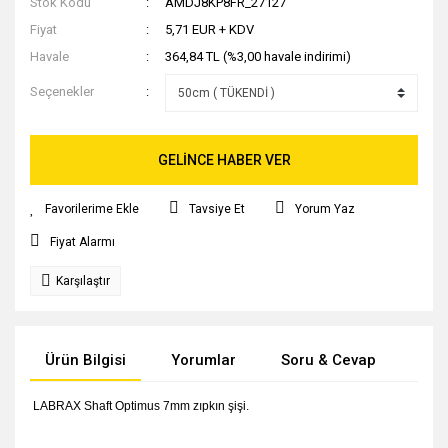
Stok Kodu
AMDJ8KP8FR_27127
Fiyat
5,71 EUR + KDV
Havale
364,84 TL (%3,00 havale indirimi)
Seçenekler
GELİNCE HABER VER
Tavsiye Et
Yorum Yaz
Fiyat Alarmı
Karşılaştır
Ürün Bilgisi
Yorumlar
Soru & Cevap
Tak
LABRAX Shaft Optimus
7mm zıpkın şişi.