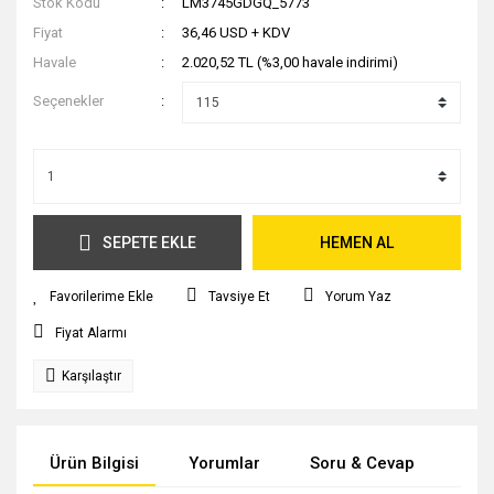
Stok Kodu
LM3745GDGQ_5773
Fiyat
36,46 USD + KDV
Havale
2.020,52 TL (%3,00 havale indirimi)
Seçenekler
SEPETE EKLE
HEMEN AL
Tavsiye Et
Yorum Yaz
Fiyat Alarmı
Karşılaştır
Ürün Bilgisi
Yorumlar
Soru & Cevap
Tak