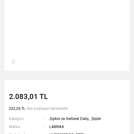
2.083,01 TL
222,26 TL
den başlayan taksitlerle!
Kategori
Zıpkın ve Serbest Dalış
,
Şişler
Marka
LABRAX