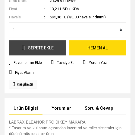
Stok Kodu
G4WDCLD5WF
Fiyat
13,21 USD + KDV
Havale
695,36 TL (%3,00 havale indirimi)
SEPETE EKLE
HEMEN AL
Tavsiye Et
Yorum Yaz
Fiyat Alarmı
Karşılaştır
Ürün Bilgisi
Yorumlar
Soru & Cevap
Tak
LABRAX ELEANOR PRO DİKEY MAKARA
* Tasarım ve kullanım açısından invert roi ve roller sistemler için
düşünülmüş ideal bir ürün