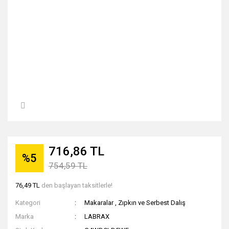
716,86 TL
%5
754,59 TL
76,49 TL
den başlayan taksitlerle!
Kategori
Makaralar
,
Zıpkın ve Serbest Dalış
Marka
LABRAX