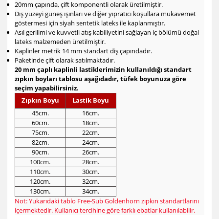
20mm çapında, çift komponentli olarak üretilmiştir.
Dış yüzeyi güneş ışınları ve diğer yıpratıcı koşullara mukavemet
göstermesi için siyah sentetik lateks ile kaplanmıştır.
Asıl gerilimi ve kuvvetli atış kabiliyetini sağlayan iç bölümü doğal
lateks malzemeden üretilmiştir.
Kaplinler metrik 14 mm standart diş çapındadır.
Paketinde çift olarak satılmaktadır.
20 mm çaplı kaplinli lastiklerimizin kullanıldığı standart
zıpkın boyları tablosu aşağıdadır, tüfek boyunuza göre
seçim yapabilirsiniz.
Zıpkın Boyu
Lastik Boyu
45cm.
16cm.
60cm.
18cm.
75cm.
22cm.
82cm.
24cm.
90cm.
26cm.
100cm.
28cm.
110cm.
30cm.
120cm.
32cm.
130cm.
34cm.
Not: Yukarıdaki tablo Free-Sub Goldenhorn zıpkın standartlarını
içermektedir. Kullanıcı tercihine göre farklı ebatlar kullanılabilir.