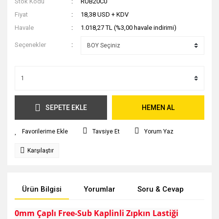
Stok Kodu
RUB20C0
Fiyat
18,38 USD + KDV
Havale
1.018,27 TL (%3,00 havale indirimi)
Seçenekler
SEPETE EKLE
HEMEN AL
Tavsiye Et
Yorum Yaz
Karşılaştır
Ürün Bilgisi
Yorumlar
Soru & Cevap
Tak
0mm Çaplı Free-Sub Kaplinli Zıpkın Lastiği