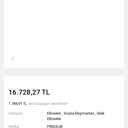
16.728,27 TL
1.784,91 TL
den başlayan taksitlerle!
Kategori
Elbiseler
,
Scuba Ekipmanları
,
Islak
Elbiseler
Marka
FREESUB