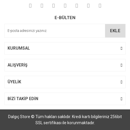
Yorum Yaz
Soru Sor
Deneyimini Paylaş
Ürün resmi kalitesiz, bozuk veya görüntülenemiyor.
E-BÜLTEN
Ürün açıklamasında eksik bilgiler bulunuyor.
Ürün bilgilerinde hatalar bulunuyor.
EKLE
Ürün fiyatı diğer sitelerden daha pahalı.
Bu ürüne benzer farklı alternatifler olmalı.
KURUMSAL
ALIŞVERİŞ
Gönder
ÜYELİK
BİZİ TAKİP EDİN
Dalgıç Store © Tüm hakları saklıdır. Kredi kartı bilgileriniz 256bit
SSL sertifikası ile korunmaktadır.