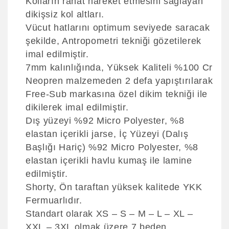
Kolların rahat hareket etmesini sağlayan
dikişsiz kol altları.
Vücut hatlarını optimum seviyede saracak
şekilde, Antropometri tekniği gözetilerek
imal edilmiştir.
7mm kalınlığında, Yüksek Kaliteli %100 Cr
Neopren malzemeden 2 defa yapıştırılarak
Free-Sub markasına özel dikim tekniği ile
dikilerek imal edilmiştir.
Dış yüzeyi %92 Micro Polyester, %8
elastan içerikli jarse, İç Yüzeyi (Dalış
Başlığı Hariç) %92 Micro Polyester, %8
elastan içerikli havlu kumaş ile lamine
edilmiştir.
Shorty, Ön taraftan yüksek kalitede YKK
Fermuarlıdır.
Standart olarak XS – S – M – L – XL –
XXL – 3XL olmak üzere 7 beden