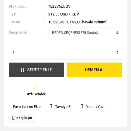
Stok Kodu
4E2EV5EUQV
Fiyat
319,55 USD + KDV
Havale
16.226,42 TL (%3,00 havale indirimi)
Seçenekler
SEPETE EKLE
HEMEN AL
Hızlı Gönderi
Tavsiye Et
Yorum Yaz
Karşılaştır