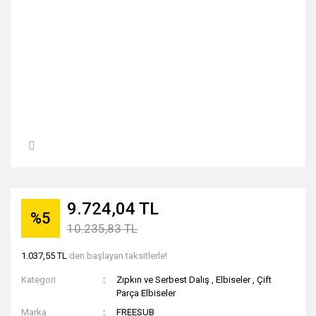
9.724,04 TL
%5
10.235,83 TL
1.037,55 TL
den başlayan taksitlerle!
Kategori
Zıpkın ve Serbest Dalış
,
Elbiseler
,
Çift
Parça Elbiseler
Marka
FREESUB