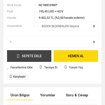
Stok Kodu
N2183D39WP
Fiyat
195,45 USD + KDV
Havale
9.432,32 TL (%3,00 havale indirimi)
Seçenekler
SEPETE EKLE
HEMEN AL
Tavsiye Et
Yorum Yaz
Karşılaştır
Ürün Bilgisi
Yorumlar
Soru & Cevap
Tak