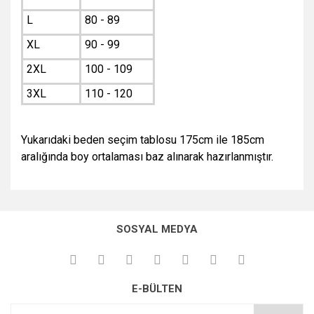
L
80 - 89
XL
90 - 99
2XL
100 - 109
3XL
110 - 120
Yukarıdaki beden seçim tablosu 175cm ile 185cm
aralığında boy ortalaması baz alınarak hazırlanmıştır.
Bu ürünün fiyat bilgisi, resim, ürün açıklamalarında ve diğer
konularda yetersiz gördüğünüz noktaları öneri formunu
Bu ürüne ilk yorumu siz yapın!
Ürün hakkında henüz soru sorulmamış.
Sitemize ilk yorumu siz yapın!
kullanarak tarafımıza iletebilirsiniz.
SOSYAL MEDYA
Görüş ve önerileriniz için teşekkür ederiz.
Yorum Yaz
Soru Sor
Deneyimini Paylaş
Ürün resmi kalitesiz, bozuk veya görüntülenemiyor.
E-BÜLTEN
Ürün açıklamasında eksik bilgiler bulunuyor.
Ürün bilgilerinde hatalar bulunuyor.