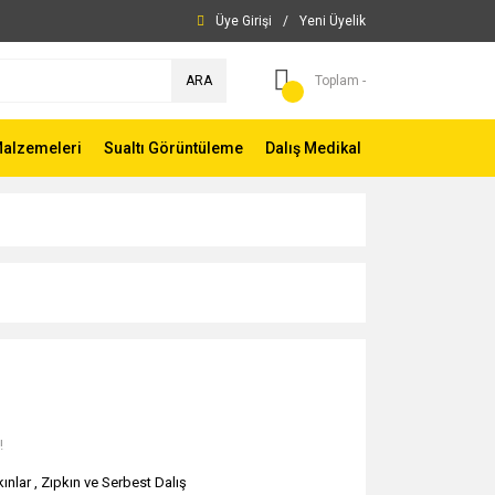
Üye Girişi
/
Yeni Üyelik
ARA
Toplam -
Malzemeleri
Sualtı Görüntüleme
Dalış Medikal
!
kınlar
,
Zıpkın ve Serbest Dalış