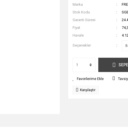
Marka
FR
Stok Kodu
SG
Garanti Süresi
24 
Fiyat
74,
Havale
4.1
Seçenekler
SEPE
Tavsiy
Karşılaştır