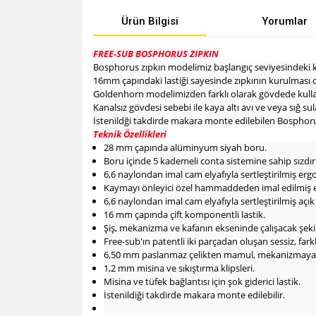
Ürün Bilgisi
Yorumlar
FREE-SUB BOSPHORUS ZIPKIN
Bosphorus zıpkın modelimiz başlangıç seviyesindeki kull
16mm çapındaki lastiği sayesinde zıpkının kurulması 
Goldenhorn modelimizden farklı olarak gövdede kullanı
Kanalsız gövdesi sebebi ile kaya altı avı ve veya sığ su
İstenildği takdirde makara monte edilebilen Bosphorus
Teknik Özellikleri
28 mm çapında alüminyum siyah boru.
Boru içinde 5 kademeli conta sistemine sahip sızdır
6,6 naylondan imal cam elyafıyla sertleştirilmiş er
Kaymayı önleyici özel hammaddeden imal edilmiş e
6,6 naylondan imal cam elyafıyla sertleştirilmiş açık
16 mm çapında çift komponentli lastik.
Şiş, mekanizma ve kafanın ekseninde çalışacak şeki
Free-sub'ın patentli iki parçadan oluşan sessiz, farkl
6,50 mm paslanmaz çelikten mamul, mekanizmaya gir
1,2 mm misina ve sıkıştırma klipsleri.
Misina ve tüfek bağlantısı için şok giderici lastik.
İstenildiği takdirde makara monte edilebilir.