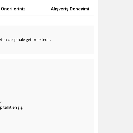
Önerileriniz
Alışveriş Deneyimi
eten cazip hale getirmektedir.
ı.
tahitien şiş.