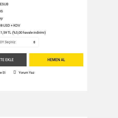
EESUB
BS
Ay
38 USD + KDV
21,59 TL (%3,00 havale indirimi)
TE EKLE
HEMEN AL
e Et
Yorum Yaz