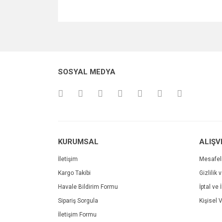
Bu ürünün fiyat bilgisi, resim, ürün açıklamalarında v
Görüş ve önerileriniz için teşekkür ederiz.
Ürün resmi kalitesiz, bozuk veya görüntülenemiyo
SOSYAL MEDYA
Ürün açıklamasında eksik bilgiler bulunuyor.
Ürün bilgilerinde hatalar bulunuyor.
Ürün fiyatı diğer sitelerden daha pahalı.
Bu ürüne benzer farklı alternatifler olmalı.
KURUMSAL
ALIŞV
İletişim
Mesafel
Kargo Takibi
Gizlilik 
Havale Bildirim Formu
İptal ve 
Sipariş Sorgula
Kişisel V
İletişim Formu