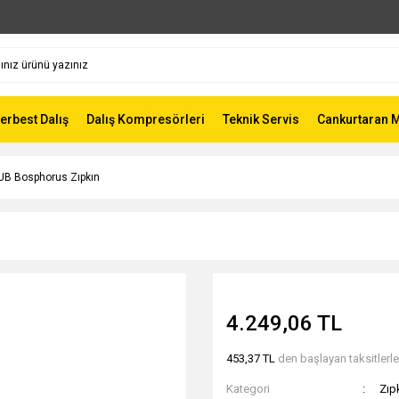
Serbest Dalış
Dalış Kompresörleri
Teknik Servis
Cankurtaran 
UB Bosphorus Zıpkın
4.249,06 TL
453,37 TL
den başlayan taksitlerle
Kategori
Zıp