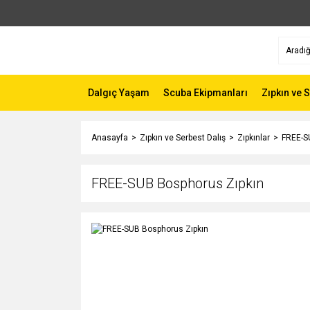
Dalgıç Yaşam
Scuba Ekipmanları
Zıpkın ve 
Anasayfa
Zıpkın ve Serbest Dalış
Zıpkınlar
FREE-S
FREE-SUB Bosphorus Zıpkın