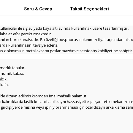
Soru & Cevap
Taksit Seçenekleri
anıcılar ile sığ su yada kaya altı avında kullanılmak üzere tasarlanmıştır..
daha az efor gerektirmektedir.
lan boru kanalsızdır. Bu özelliği bosphorus zıpkınımızı fiyat açısından nisb
larda kullanılmasını tavsiye ederiz.
 zıpkınımızın metal aksamı paslanmazdır ve sessiz atış kabiliyetine sahiptir.
mazlık tapaları.
gonomik kabza.
lcik.
 kafa.
lde dizayn edilmiş kromdan imal mafsallı palamut.
ı kalınlıklarda lastik kullanılsa bile aynı hassasiyette çalışan tetik mekanizmas
diği yerde misina veya ipin yıpranmaması için özel dizayn arka kısma sahip 