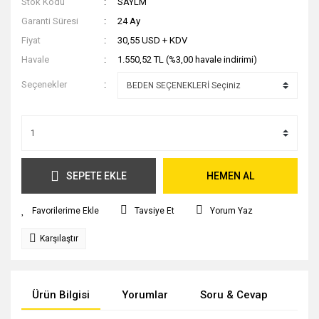
Stok Kodu
SAYLM
Garanti Süresi
24 Ay
Fiyat
30,55 USD + KDV
Havale
1.550,52 TL (%3,00 havale indirimi)
Seçenekler
SEPETE EKLE
HEMEN AL
Tavsiye Et
Yorum Yaz
Karşılaştır
Ürün Bilgisi
Yorumlar
Soru & Cevap
Tak