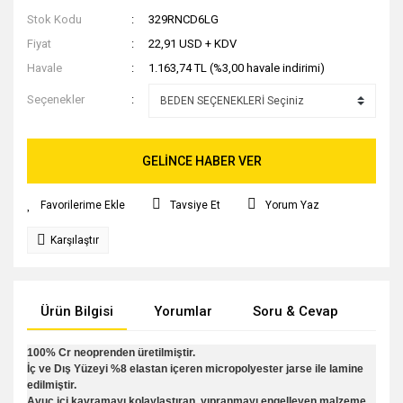
Stok Kodu
329RNCD6LG
Fiyat
22,91 USD + KDV
Havale
1.163,74 TL (%3,00 havale indirimi)
Seçenekler
GELİNCE HABER VER
Tavsiye Et
Yorum Yaz
Karşılaştır
Ürün Bilgisi
Yorumlar
Soru & Cevap
Tak
100% Cr neoprenden üretilmiştir.
İç ve Dış Yüzeyi %8 elastan içeren micropolyester jarse ile lamine
edilmiştir.
Avuç içi kavramayı kolaylaştıran, yıpranmayı engelleyen malzeme