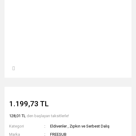
1.199,73 TL
128,01 TL
den başlayan taksitlerle!
Kategori
Eldivenler
,
Zıpkın ve Serbest Dalış
Marka
FREESUB