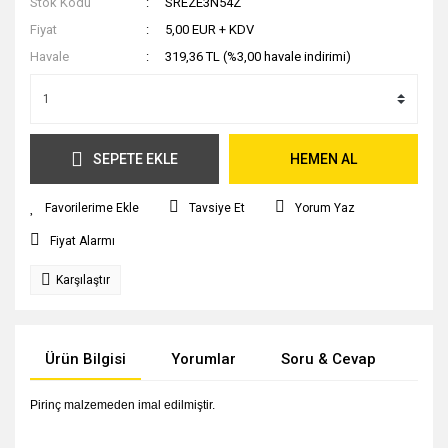
Stok Kodu
SREZE3N54Z
Fiyat
5,00 EUR + KDV
Havale
319,36 TL (%3,00 havale indirimi)
SEPETE EKLE
HEMEN AL
Tavsiye Et
Yorum Yaz
Fiyat Alarmı
Karşılaştır
Ürün Bilgisi
Yorumlar
Soru & Cevap
Tak
Pirinç malzemeden imal edilmiştir.