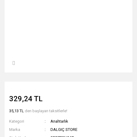
329,24 TL
35,13 TL
den başlayan taksitlerle!
Kategori
Anahtarlık
Marka
DALGIÇ STORE