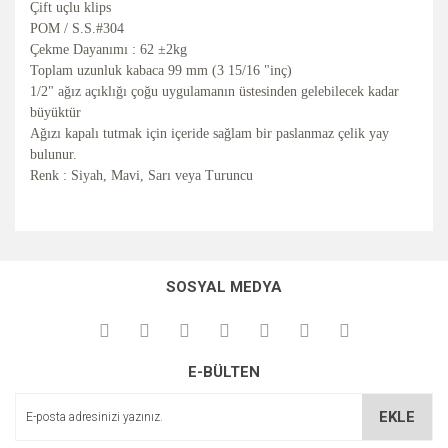
Çift uçlu klips
POM / S.S.#304
Çekme Dayanımı : 62 ±2kg
Toplam uzunluk kabaca 99 mm (3 15/16 "inç)
1/2" ağız açıklığı çoğu uygulamanın üstesinden gelebilecek kadar
büyüktür
Ağızı kapalı tutmak için içeride sağlam bir paslanmaz çelik yay
bulunur.
Renk : Siyah, Mavi, Sarı veya Turuncu
Bu ürünün fiyat bilgisi, resim, ürün açıklamalarında ve diğer
konularda yetersiz gördüğünüz noktaları öneri formunu
Bu ürüne ilk yorumu siz yapın!
Ürün hakkında henüz soru sorulmamış.
Sitemize ilk yorumu siz yapın!
kullanarak tarafımıza iletebilirsiniz.
SOSYAL MEDYA
Görüş ve önerileriniz için teşekkür ederiz.
Yorum Yaz
Soru Sor
Deneyimini Paylaş
Ürün resmi kalitesiz, bozuk veya görüntülenemiyor.
E-BÜLTEN
Ürün açıklamasında eksik bilgiler bulunuyor.
Ürün bilgilerinde hatalar bulunuyor.
EKLE
Ürün fiyatı diğer sitelerden daha pahalı.