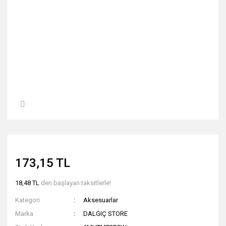
173,15 TL
18,48 TL
den başlayan taksitlerle!
Kategori
Aksesuarlar
Marka
DALGIÇ STORE