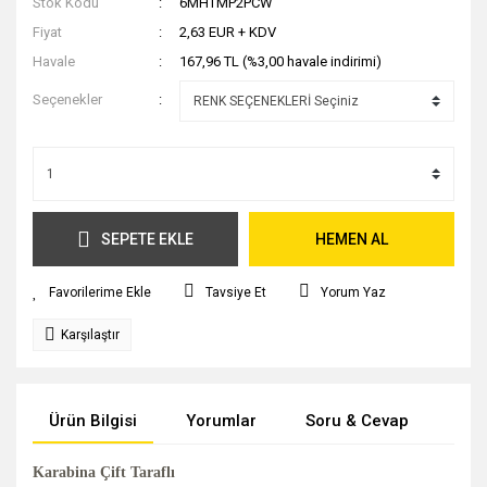
Stok Kodu
6MHTMP2PCW
Fiyat
2,63 EUR + KDV
Havale
167,96 TL (%3,00 havale indirimi)
Seçenekler
SEPETE EKLE
HEMEN AL
Tavsiye Et
Yorum Yaz
Karşılaştır
Ürün Bilgisi
Yorumlar
Soru & Cevap
Tak
Karabina Çift Taraflı