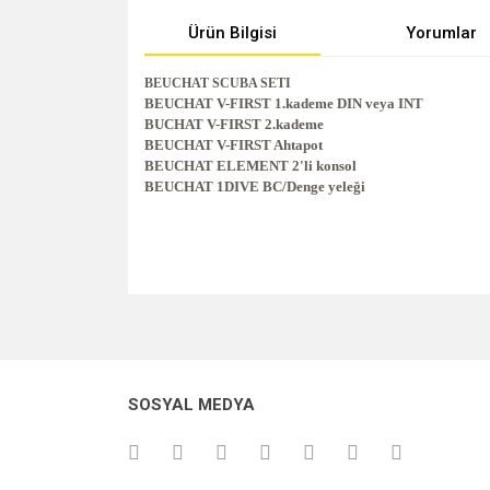
Ürün Bilgisi
Yorumlar
BEUCHAT SCUBA SETI
BEUCHAT V-FIRST 1.kademe DIN veya INT
BUCHAT V-FIRST 2.kademe
BEUCHAT V-FIRST Ahtapot
BEUCHAT ELEMENT 2'li konsol
BEUCHAT 1DIVE BC/Denge yeleği
Bu ürünün fiyat bilgisi, resim, ürün açıklamalarında v
Görüş ve önerileriniz için teşekkür ederiz.
Ürün resmi kalitesiz, bozuk veya görüntülenemiyo
SOSYAL MEDYA
Ürün açıklamasında eksik bilgiler bulunuyor.
Ürün bilgilerinde hatalar bulunuyor.
Ürün fiyatı diğer sitelerden daha pahalı.