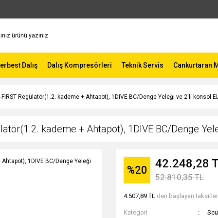
Serbest Dalış
Dalış Kompresörleri
Teknik Servis
Cankurtaran 
-FIRST Regülatör(1.2. kademe + Ahtapot), 1DIVE BC/Denge Yeleği ve 2'li konsol
atör(1.2. kademe + Ahtapot), 1DIVE BC/Denge Yele
42.248,28 
%20
52.810,35 TL
4.507,89 TL
den başlayan taksitler
Kategori
Scu