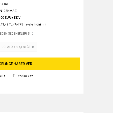
UCHAT
N128NMAZ
,00 EUR + KDV
241,49 TL (%4,75 havale indirimi)
GELİNCE HABER VER
e Et
Yorum Yaz