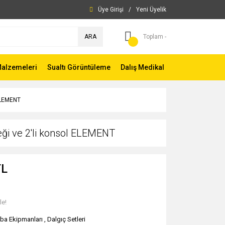
Üye Girişi
/
Yeni Üyelik
ARA
Toplam -
Malzemeleri
Sualtı Görüntüleme
Dalış Medikal
 ELEMENT
ği ve 2'li konsol ELEMENT
TL
le!
ba Ekipmanları
,
Dalgıç Setleri