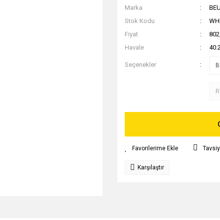
Marka
BE
Stok Kodu
WH
Fiyat
802
Havale
40.
Seçenekler
Tavsiy
Karşılaştır