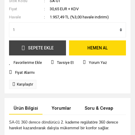
Stok Kodu
SA-01
Fiyat
30,65 EUR + KDV
Havale
1.957,49 TL (%3,00 havale indirimi)
SEPETE EKLE
HEMEN AL
Tavsiye Et
Yorum Yaz
Fiyat Alarmı
Karşılaştır
Ürün Bilgisi
Yorumlar
Soru & Cevap
Tak
SA-01 360 derece döndürücü
2. kademe regülatöre 360 derece
hareket kazandırarak dalışta mükemmel bir konfor sağlar.