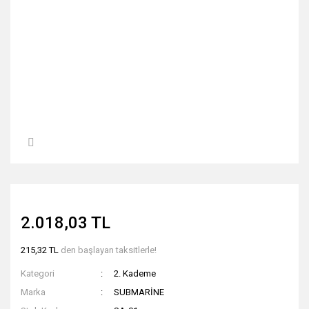
2.018,03 TL
215,32 TL
den başlayan taksitlerle!
Kategori
2. Kademe
Marka
SUBMARİNE